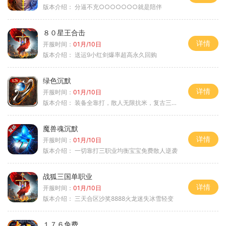
版本介绍：
分逼不充○○○○○○○就是陪伴
８０星王合击
详情
开服时间：
01月/10日
版本介绍：
送运9小红剑爆率超高永久回购
绿色沉默
详情
开服时间：
01月/10日
版本介绍：
装备全靠打，散人无限抗米，复古三天合区
魔兽魂沉默
详情
开服时间：
01月/10日
版本介绍：
一切靠打三职业均衡宝宝免费散人逆袭
战狐三国单职业
详情
开服时间：
01月/10日
版本介绍：
三天合区沙奖8888火龙迷失冰雪轻变
１７６免费