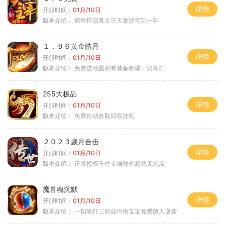
详情
开服时间：
01月/10日
版本介绍：
简单怀旧复古三天拿沙可玩一年
１．９６黄金皓月
详情
开服时间：
01月/10日
版本介绍：
免费进地图所有装备都爆一切靠打
255大极品
详情
开服时间：
01月/10日
版本介绍：
免费自动捡取回収挂机
２０２３歲月合击
详情
开服时间：
01月/10日
版本介绍：
正版授权千件专属物价超稳无坑点
魔兽魂沉默
详情
开服时间：
01月/10日
版本介绍：
一切靠打三职业均衡宝宝免费散人逆袭