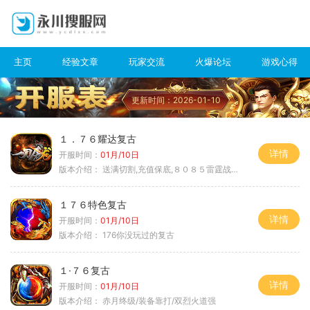
主页
经验文章
玩家交流
火爆论坛
游戏心得
更新时间：2026-01-10
１．７６耀达复古
详情
开服时间：
01月/10日
版本介绍：
送满切割,充值保底,８０８５雷霆战神微变
１７６特色复古
详情
开服时间：
01月/10日
版本介绍：
176你没玩过的复古
１·７６复古
详情
开服时间：
01月/10日
版本介绍：
赤月终级/装备靠打/双烈火道强