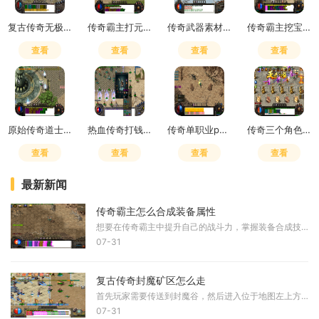
复古传奇无极真气有什么用
传奇霸主打元宝买精灵划算不
传奇武器素材600张多少钱
传奇霸主挖宝技巧攻略图
查看
查看
查看
查看
原始传奇道士学4级狗还是符
热血传奇打钱攻略最新
传奇单职业pk技巧
传奇三个角色选什么主角色
查看
查看
查看
查看
最新新闻
传奇霸主怎么合成装备属性
想要在传奇霸主中提升自己的战斗力，掌握装备合成技巧是必不可少的一环。在合成装备前，我们需要先收集各种合成材料，这些材料可以通过完成任务、挑战BOSS、参与游戏活动等多种
07-31
复古传奇封魔矿区怎么走
首先玩家需要传送到封魔谷，然后进入位于地图左上方向的封魔矿区。封魔矿区是通往封魔殿的必经起始点，这个区域包含多个相连的地图，需要按照特定顺序通过。从封魔矿区出发，
07-31