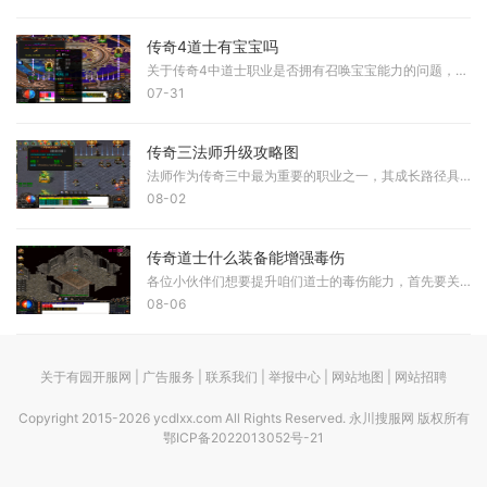
传奇4道士有宝宝吗
关于传奇4中道士职业是否拥有召唤宝宝能力的问题，根据实际游戏设定来看，道士在传奇4中并未延续传统设定中的召唤能力。与早期版本相比，道士职业的核心技能发生了显著调整，其
07-31
传奇三法师升级攻略图
法师作为传奇三中最为重要的职业之一，其成长路径具有一定的规律性。角色从初始阶段到高级阶段，升级应结合技能学习节点与地图资源分布，在每个关键等级区间选择最适宜的区域
08-02
传奇道士什么装备能增强毒伤
各位小伙伴们想要提升咱们道士的毒伤能力，首先要关注的就是武器选择。在咱们这个职业的装备体系里，武器直接决定了毒伤效果的好坏，无论是灵魂火符的伤害还是施毒术的持续效
08-06
关于有园开服网 | 广告服务 | 联系我们 | 举报中心 | 网站地图 | 网站招聘
Copyright 2015-2026 ycdlxx.com All Rights Reserved. 永川搜服网 版权所有
鄂ICP备2022013052号-21