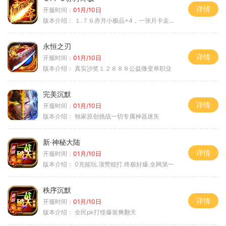
详情
开服时间：
01月/10日
版本介绍：
１.７６赤月小极品+4，一张月卡走天涯c
永恒之刃
详情
开服时间：
01月/10日
版本介绍：
真实沙奖１２８８８公益微变单职业
完美沉默
详情
开服时间：
01月/10日
版本介绍：
独家原创挑战一切专属神器迷失
新·神秘大陆
详情
开服时间：
01月/10日
版本介绍：
0充能玩.顶赞能打.终极好爆.全网第一
秩序沉默
详情
开服时间：
01月/10日
版本介绍：
全民pk打怪爆装爽翻天