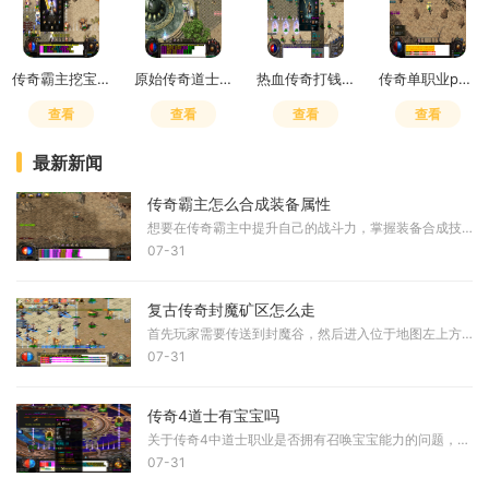
传奇霸主挖宝技巧攻略图
原始传奇道士学4级狗还是符
热血传奇打钱攻略最新
传奇单职业pk技巧
查看
查看
查看
查看
最新新闻
传奇霸主怎么合成装备属性
想要在传奇霸主中提升自己的战斗力，掌握装备合成技巧是必不可少的一环。在合成装备前，我们需要先收集各种合成材料，这些材料可以通过完成任务、挑战BOSS、参与游戏活动等多种
07-31
复古传奇封魔矿区怎么走
首先玩家需要传送到封魔谷，然后进入位于地图左上方向的封魔矿区。封魔矿区是通往封魔殿的必经起始点，这个区域包含多个相连的地图，需要按照特定顺序通过。从封魔矿区出发，
07-31
传奇4道士有宝宝吗
关于传奇4中道士职业是否拥有召唤宝宝能力的问题，根据实际游戏设定来看，道士在传奇4中并未延续传统设定中的召唤能力。与早期版本相比，道士职业的核心技能发生了显著调整，其
07-31