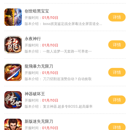
创世暗黑宝宝
详情
开服时间：
01月/10日
版本介绍：
boss抓宠鉴定战全屏毒法全屏雷道全屏狗
永夜神行
详情
开服时间：
01月/10日
版本介绍：
┉散人追梦┉无套路┉可养老┉
龍飛暴力无限刀
详情
开服时间：
01月/10日
版本介绍：
刀刀切割送顶赞自动？自动捡取
神器破坏王
详情
开服时间：
01月/10日
版本介绍：
复古神器.超多专BOSS.超高爆率
新版迷失无限刀
详情
开服时间：
01月/10日