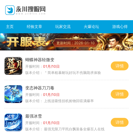
主页
经验文章
玩家交流
火爆论坛
游戏心得
更新时间：2026-01-10
蝴蝶神器轻微变
详情
开服时间：
01月/10日
版本介绍：
＂简单粗暴耐玩好玩不伤脑跪求体验
变态神器刀刀毒
详情
开服时间：
01月/10日
版本介绍：
上线送吸怪挂机捡物回収满爆率
最强冰雪
详情
开服时间：
01月/10日
版本介绍：
最强无限刀平民白飘装备全爆百人在线