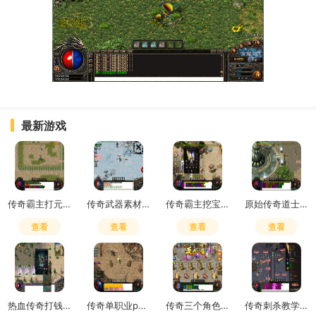
最新游戏
传奇霸主打元宝买精灵划算不
传奇武器素材600张多少钱
传奇霸主挖宝技巧攻略图
原始传奇道士学4级狗还是符
查看
查看
查看
查看
热血传奇打钱攻略最新
传奇单职业pk技巧
传奇三个角色选什么主角色
传奇刺杀教学攻略