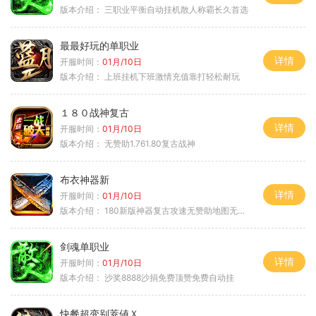
版本介绍：
三职业平衡自动挂机散人称霸长久首选
最最好玩的单职业
详情
开服时间：
01月/10日
版本介绍：
上班挂机下班激情充值靠打轻松耐玩
１８０战神复古
详情
开服时间：
01月/10日
版本介绍：
无赞助1.761.80复古战神
布衣神器新
详情
开服时间：
01月/10日
版本介绍：
180新版神器复古攻速无赞助地图无排行
剑魂单职业
详情
开服时间：
01月/10日
版本介绍：
沙奖8888沙捐免费顶赞免费自动挂
快餐超变别茺値Ｘ