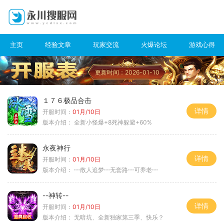
主页
经验文章
玩家交流
火爆论坛
游戏心得
更新时间：2026-01-10
１７６极品合击
详情
开服时间：
01月/10日
版本介绍：
全新小怪爆+8死神躲避+60%
永夜神行
详情
开服时间：
01月/10日
版本介绍：
┉散人追梦┉无套路┉可养老┉
--神转--
详情
开服时间：
01月/10日
版本介绍：
无暗坑、全新独家第三季、快乐？