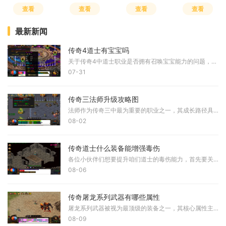
查看
查看
查看
查看
最新新闻
传奇4道士有宝宝吗
关于传奇4中道士职业是否拥有召唤宝宝能力的问题，根据实际游戏设定来看，道士在传奇4中并未延续传统设定中的召唤能力。与早期版本相比，道士职业的核心技能发生了显著调整，其
07-31
传奇三法师升级攻略图
法师作为传奇三中最为重要的职业之一，其成长路径具有一定的规律性。角色从初始阶段到高级阶段，升级应结合技能学习节点与地图资源分布，在每个关键等级区间选择最适宜的区域
08-02
传奇道士什么装备能增强毒伤
各位小伙伴们想要提升咱们道士的毒伤能力，首先要关注的就是武器选择。在咱们这个职业的装备体系里，武器直接决定了毒伤效果的好坏，无论是灵魂火符的伤害还是施毒术的持续效
08-06
传奇屠龙系列武器有哪些属性
屠龙系列武器被视为最顶级的装备之一，其核心属性主要体现在攻击力上。屠龙武器普遍具有非常高的攻击力上限和下限，例如屠龙刀的基础攻击属性为5-35，这种高攻击数值使其能够对
08-09