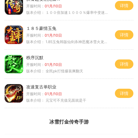
详情
开服时间：
01月/10日
版本介绍：
１００倍加速１０００％爆率中变迷失单职
１８５豪情玉兔
详情
开服时间：
01月/10日
版本介绍：
1.85玉兔韩版仙剑杀神恶魔冰雪火龙神器专属
秩序沉默
详情
开服时间：
01月/10日
版本介绍：
全民pk打怪爆装爽翻天
攻速复古单职业
详情
开服时间：
01月/10日
版本介绍：
元宝可不充值见面就是干
冰雪打金传奇手游