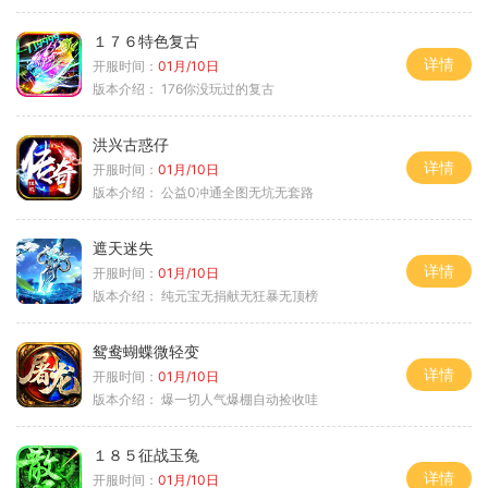
１７６特色复古
详情
开服时间：
01月/10日
版本介绍：
176你没玩过的复古
洪兴古惑仔
详情
开服时间：
01月/10日
版本介绍：
公益0冲通全图无坑无套路
遮天迷失
详情
开服时间：
01月/10日
版本介绍：
纯元宝无捐献无狂暴无顶榜
鸳鸯蝴蝶微轻变
详情
开服时间：
01月/10日
版本介绍：
爆一切人气爆棚自动捡收哇
１８５征战玉兔
详情
开服时间：
01月/10日