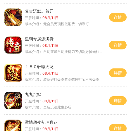
复古沉默。首开
详情
开服时间：
08月/11日
版本介绍：
无会员无顶榜低消费一切靠打
皇朝专属漂满赞
详情
开服时间：
08月/11日
版本介绍：
自动穿戴自动挂机刀刀切割必掉光柱自动
１８０轩辕火龙
详情
开服时间：
08月/11日
版本介绍：
装备好打爆率超高憋尿打宝不关爆率
九九沉默
详情
开服时间：
08月/11日
版本介绍：
全新玩法此生必玩
激情超变别冲直ぃ
详情
开服时间：
08月/11日