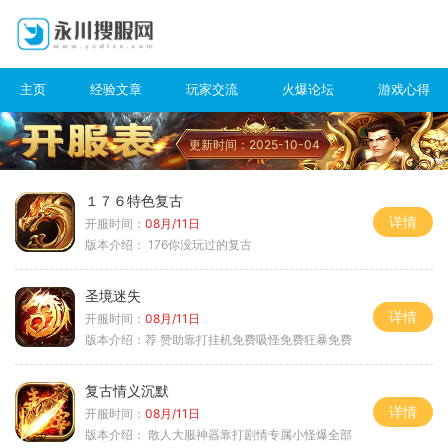
主页
经验文章
玩家交流
火爆论坛
游戏心得
更新时间：2025-10-04
１７６特色复古
详情
开服时间：
08月/11日
版本介绍：
176你没玩过的复古
圣境迷失
详情
开服时间：
08月/11日
版本介绍：
荐 赞助靠打挂机免费吸怪免费狂暴免费
复古情义沉默
详情
开服时间：
08月/11日
版本介绍：
散人大服神器靠打剧情专属小怪爆全部