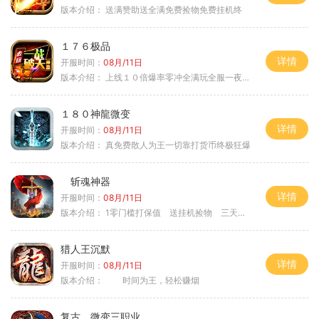
版本介绍：
送满赞助送全满免费捡物免费挂机终
１７６极品
详情
开服时间：
08月/11日
版本介绍：
上线１０倍爆率零冲全满玩全服一夜终极
１８０神龍微变
详情
开服时间：
08月/11日
版本介绍：
真免费散人为王一切靠打货币终极狂爆
斩魂神器
详情
开服时间：
08月/11日
版本介绍：
1零门槛打保值 送挂机捡物 三天合区
猎人王沉默
详情
开服时间：
08月/11日
版本介绍：
时间为王，轻松赚烟
复古。微变三职业