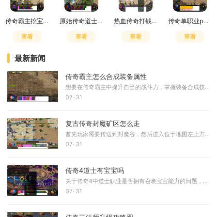
传奇霸主挖宝技巧攻略图
原始传奇道士学4级狗还是符
热血传奇打钱攻略最新
传奇单职业pk技巧
查看
查看
查看
查看
最新新闻
传奇霸主怎么合成装备属性
想要在传奇霸主中提升自己的战斗力，掌握装备合成技巧是必不可少的一环。在合成装备前，我们需要先收集各种合成材料，这些材料可以通过完成任务、挑战BOSS、参与游戏活动等多种
07-31
复古传奇封魔矿区怎么走
首先玩家需要传送到封魔谷，然后进入位于地图左上方向的封魔矿区。封魔矿区是通往封魔殿的必经起始点，这个区域包含多个相连的地图，需要按照特定顺序通过。从封魔矿区出发，
07-31
传奇4道士有宝宝吗
关于传奇4中道士职业是否拥有召唤宝宝能力的问题，根据实际游戏设定来看，道士在传奇4中并未延续传统设定中的召唤能力。与早期版本相比，道士职业的核心技能发生了显著调整，其
07-31