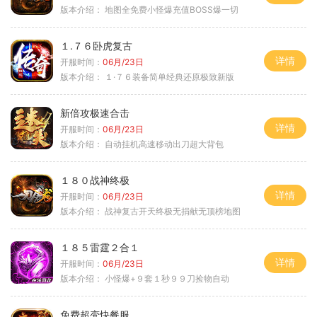
版本介绍：
地图全免费小怪爆充值BOSS爆一切
１.７６卧虎复古
详情
开服时间：
06月/23日
版本介绍：
１·７６装备简单经典还原极致新版
新倍攻极速合击
详情
开服时间：
06月/23日
版本介绍：
自动挂机高速移动出刀超大背包
１８０战神终极
详情
开服时间：
06月/23日
版本介绍：
战神复古开天终极无捐献无顶榜地图
１８５雷霆２合１
详情
开服时间：
06月/23日
版本介绍：
小怪爆+９套１秒９９刀捡物自动
免费超变快餐服