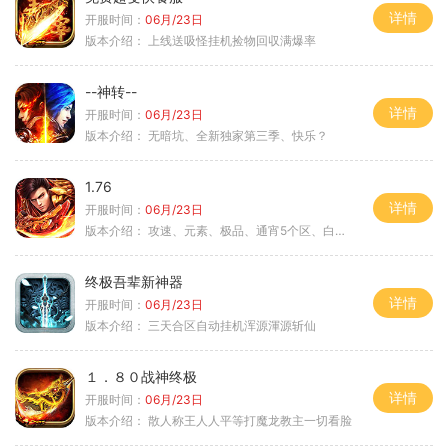
详情
开服时间：
06月/23日
版本介绍：
上线送吸怪挂机捡物回収满爆率
--神转--
详情
开服时间：
06月/23日
版本介绍：
无暗坑、全新独家第三季、快乐？
1.76
详情
开服时间：
06月/23日
版本介绍：
攻速、元素、极品、通宵5个区、白天10个区
终极吾辈新神器
详情
开服时间：
06月/23日
版本介绍：
三天合区自动挂机浑源渾源斩仙
１．８０战神终极
详情
开服时间：
06月/23日
版本介绍：
散人称王人人平等打魔龙教主一切看脸