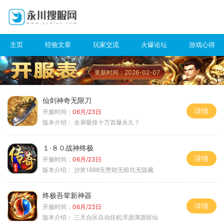
主页
经验文章
玩家交流
火爆论坛
游戏心得
更新时间：2026-02-07
仙剑神奇无限刀
详情
开服时间：
06月/23日
版本介绍：
全屏吸怪十万首爆永久？
１·８０战神终极
详情
开服时间：
06月/23日
版本介绍：
沙奖1888无赞助无暗坑无隐藏
终极吾辈新神器
详情
开服时间：
06月/23日
版本介绍：
三天合区自动挂机浑源渾源斩仙