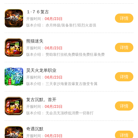
１·７６复古
详情
开服时间：
06月/23日
版本介绍：
赤月终级/装备靠打/双烈火道强
熊猫迷失
详情
开服时间：
06月/23日
版本介绍：
赞助靠打挂机免费吸怪免费狂暴免费
昊天火龙单职业
详情
开服时间：
06月/23日
版本介绍：
三天拿沙海量首爆复古微变专属
复古沉默。首开
详情
开服时间：
06月/23日
版本介绍：
无会员无顶榜低消费一切靠打
奇遇沉默
详情
开服时间：
06月/23日