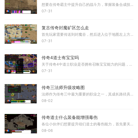
想要在传奇霸主中提升自己的战斗力，掌握装备合成技巧是必不可少的一环。在合成装备前，我们需要先收集各种合成材料，这些材料可以通过完成任务、挑战BOSS、参与游戏活动等多种
07-31
复古传奇封魔矿区怎么走
首先玩家需要传送到封魔谷，然后进入位于地图左上方向的封魔矿区。封魔矿区是通往封魔殿的必经起始点，这个区域包含多个相连的地图，需要按照特定顺序通过。从封魔矿区出发，
07-31
传奇4道士有宝宝吗
关于传奇4中道士职业是否拥有召唤宝宝能力的问题，根据实际游戏设定来看，道士在传奇4中并未延续传统设定中的召唤能力。与早期版本相比，道士职业的核心技能发生了显著调整，其
07-31
传奇三法师升级攻略图
法师作为传奇三中最为重要的职业之一，其成长路径具有一定的规律性。角色从初始阶段到高级阶段，升级应结合技能学习节点与地图资源分布，在每个关键等级区间选择最适宜的区域
08-02
传奇道士什么装备能增强毒伤
各位小伙伴们想要提升咱们道士的毒伤能力，首先要关注的就是武器选择。在咱们这个职业的装备体系里，武器直接决定了毒伤效果的好坏，无论是灵魂火符的伤害还是施毒术的持续效
08-06