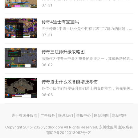
07-31
传奇4道士有宝宝吗
关于传奇4中道士职业是否拥有召唤宝宝能力的问题，根据实际游戏设定来看，道士在传奇4中并未延续传统设定中的召唤能力。与早期版本相比，道士职业的核心技能发生了显著调整，其
07-31
传奇三法师升级攻略图
法师作为传奇三中最为重要的职业之一，其成长路径具有一定的规律性。角色从初始阶段到高级阶段，升级应结合技能学习节点与地图资源分布，在每个关键等级区间选择最适宜的区域
08-02
传奇道士什么装备能增强毒伤
各位小伙伴们想要提升咱们道士的毒伤能力，首先要关注的就是武器选择。在咱们这个职业的装备体系里，武器直接决定了毒伤效果的好坏，无论是灵魂火符的伤害还是施毒术的持续效
08-06
关于有园开服网 | 广告服务 | 联系我们 | 举报中心 | 网站地图 | 网站招聘
Copyright 2015-2026 ycdlxx.com All Rights Reserved. 永川搜服网 版权所有
鄂ICP备2022013052号-21