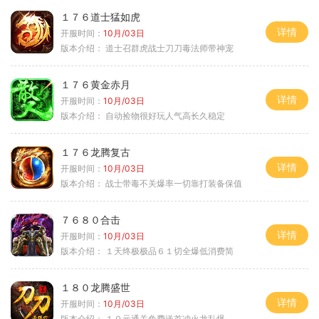
１７６道士猛如虎
详情
开服时间：
10月/03日
版本介绍：
道士召群虎战士刀刀毒法师带神宠
１７６黄金赤月
详情
开服时间：
10月/03日
版本介绍：
自动捡物很好玩人气高长久稳定
１７６龙腾复古
详情
开服时间：
10月/03日
版本介绍：
战士带毒不关爆率一切靠打装备保值
７６８０合击
详情
开服时间：
10月/03日
版本介绍：
１天终极极品６１切全爆低消费简
１８０龙腾盛世
详情
开服时间：
10月/03日
版本介绍：
１０元通关免费送首冲火龙乱爆