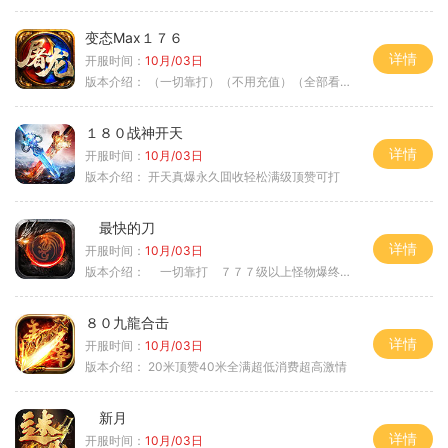
变态Max１７６
详情
开服时间：
10月/03日
版本介绍：
（一切靠打）（不用充值）（全部看脸）
１８０战神开天
详情
开服时间：
10月/03日
版本介绍：
开天真爆永久囬收轻松满级顶赞可打
最快的刀
详情
开服时间：
10月/03日
版本介绍：
一切靠打 ７７７级以上怪物爆终极
８０九龍合击
详情
开服时间：
10月/03日
版本介绍：
20米顶赞40米全满超低消费超高激情
新月
详情
开服时间：
10月/03日