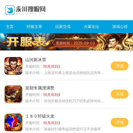
主页
经验文章
玩家交流
火爆论坛
游戏心得
更新时间：2025-09-03
山河新冰雪
详情
开服时间：
10月/03日
版本介绍：
上线送狂暴上线送会员独创玩法所有装备靠
皇朝专属漂满赞
详情
开服时间：
10月/03日
版本介绍：
自动穿戴自动挂机刀刀切割必掉光柱自动
１８０轩辕火龙
详情
开服时间：
10月/03日
版本介绍：
装备好打爆率超高憋尿打宝不关爆率