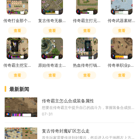
传奇打金那个服好
复古传奇无极真气有什么用
传奇霸主打元宝买精灵划算不
传奇武器素材600张多少钱
查看
查看
查看
查看
传奇霸主挖宝技巧攻略图
原始传奇道士学4级狗还是符
热血传奇打钱攻略最新
传奇单职业pk技巧
查看
查看
查看
查看
最新新闻
传奇霸主怎么合成装备属性
想要在传奇霸主中提升自己的战斗力，掌握装备合成技巧是必不可少的一环。在合成装备前，我们需要先收集各种合成材料，这些材料可以通过完成任务、挑战BOSS、参与游戏活动等多种
07-31
复古传奇封魔矿区怎么走
首先玩家需要传送到封魔谷，然后进入位于地图左上方向的封魔矿区。封魔矿区是通往封魔殿的必经起始点，这个区域包含多个相连的地图，需要按照特定顺序通过。从封魔矿区出发，